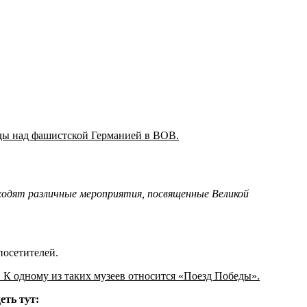
ы над фашистской Германией в ВОВ.
оходят различные мероприятия, посвященные Великой
посетителей.
К одному из таких музеев относится «Поезд Победы».
еть тут: