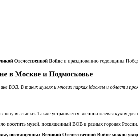
ликой Отечественной Войне
и празднованию годовщины Побед
не в Москве и Подмосковье
тике ВОВ. В таких музеях и многих парках Москвы и области пр
в зону выставки. Также устраивается военно-полевая кухня для 
о посетить музей, посвященный ВОВ в разных городах России. 
вье, посвященных Великой Отечественной Войне можно увид