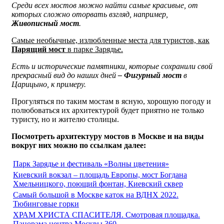
Среди всех мостов можно найти самые красивые, от
которых сложно оторвать взгляд, например,
Живописный мост
.
Самые необычные, излюбленные места для туристов, как
Парящий мост
в парке Зарядье.
Есть и исторические памятники, которые сохранили свой
прекрасный вид до наших дней
– Фигурный мост
в
Царицыно, к примеру.
Прогуляться по таким мостам в ясную, хорошую погоду и
полюбоваться их архитектурой будет приятно не только
туристу, но и жителю столицы.
Посмотреть архитектуру мостов в Москве и на виды
вокруг них можно по ссылкам далее:
Парк Зарядье и фестиваль «Волны цветения»
Киевский вокзал – площадь Европы, мост Богдана
Хмельницкого, поющий фонтан, Киевский сквер
Самый большой в Москве каток на ВДНХ 2022.
Тюбинговые горки
ХРАМ ХРИСТА СПАСИТЕЛЯ. Смотровая площадка.
Панорама центра Москвы 360.